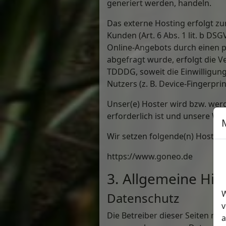
generiert werden, handeln.
Das externe Hosting erfolgt z
Kunden (Art. 6 Abs. 1 lit. b DS
Online-Angebots durch einen pro
abgefragt wurde, erfolgt die Ve
TDDDG, soweit die Einwilligun
Nutzers (z. B. Device-Fingerpri
Unser(e) Hoster wird bzw. werd
erforderlich ist und unsere We
Wir setzen folgende(n) Hoster 
https://www.goneo.de
3. Allgemeine Hin
W
Datenschutz
v
Die Betreiber dieser Seiten ne
a