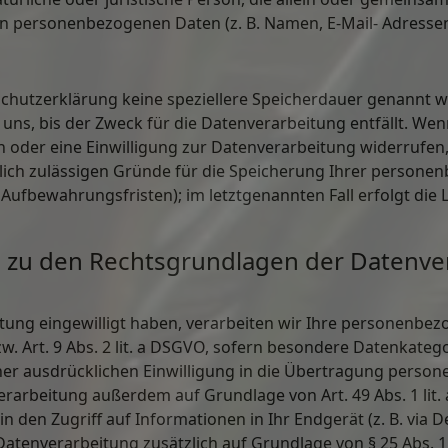
n personenbezogenen Daten (z. B. Namen, E-Mail- Adressen 
schutzerklärung keine speziellere Speicherdauer genannt w
s, bis der Zweck für die Datenverarbeitung entfällt. Wenn
oder eine Einwilligung zur Datenverarbeitung widerrufen,
tlich zulässigen Gründe für die Speicherung Ihrer persone
 Aufbewahrungsfristen); im letztgenannten Fall erfolgt die 
 zu den Rechtsgrundlagen der Datenve
eitung eingewilligt haben, verarbeiten wir Ihre personenb
bzw. Art. 9 Abs. 2 lit. a DSGVO, sofern besondere Datenkate
iner ausdrücklichen Einwilligung in die Übertragung perso
erarbeitung außerdem auf Grundlage von Art. 49 Abs. 1 lit. 
 den Zugriff auf Informationen in Ihr Endgerät (z. B. via D
 Datenverarbeitung zusätzlich auf Grundlage von § 25 Abs. 1