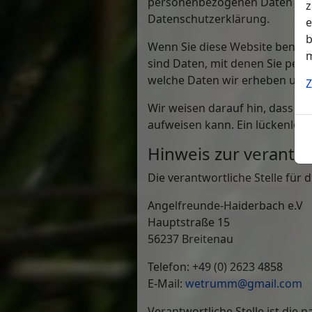
personenbezogenen Daten vertr
z
Datenschutzerklärung.
e
b
Wenn Sie diese Website benu
m
sind Daten, mit denen Sie pers
welche Daten wir erheben und w
Z
Wir weisen darauf hin, dass di
aufweisen kann. Ein lückenloser
Hinweis zur verantwo
Die verantwortliche Stelle für 
Angelfreunde-Haiderbach e.V
Hauptstraße 15
56237 Breitenau
Telefon: +49 (0) 2623 4858
E-Mail:
wetrumm@gmail.com
Verantwortliche Stelle ist die 