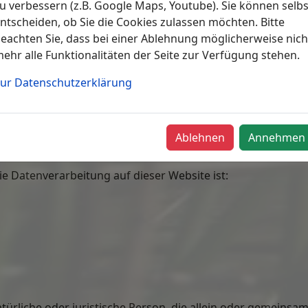
aulich und entsprechend den gesetzlichen Datenschutzvor
u verbessern (z.B. Google Maps, Youtube). Sie können selbs
ntscheiden, ob Sie die Cookies zulassen möchten. Bitte
eachten Sie, dass bei einer Ablehnung möglicherweise nich
tzen, werden verschiedene personenbezogene Daten erhob
ehr alle Funktionalitäten der Seite zur Verfügung stehen.
önlich identifiziert werden können. Die vorliegende Datens
ofür wir sie nutzen. Sie erläutert auch, wie und zu welch
ur Datenschutzerklärung
e Datenübertragung im Internet (z. B. bei der Kommunikatio
 Schutz der Daten vor dem Zugriff durch Dritte ist nicht m
Ablehnen
Annehmen
rtlichen Stelle
die Datenverarbeitung auf dieser Website ist:
natürliche oder juristische Person, die allein oder gemeins