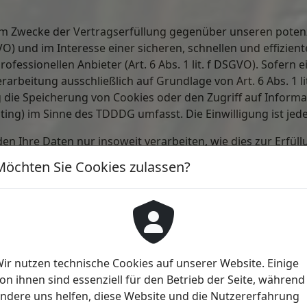
um Zwecke der Vertragserfüllung gegenüber unseren poten
GVO) und im Interesse einer sicheren, schnellen und effizien
fessionellen Anbieter (Art. 6 Abs. 1 lit. f DSGVO). Sofern 
rarbeitung ausschließlich auf Grundlage von Art. 6 Abs. 1 l
g die Speicherung von Cookies oder den Zugriff auf Inform
nting) im Sinne des TDDDG umfasst. Die Einwilligung ist jede
en Ihre Daten nur insoweit verarbeiten, wie dies zur Erfüll
isungen in Bezug auf diese Daten befolgen.
Möchten Sie Cookies zulassen?
ein:
weise und Pflicht­informationen
ir nutzen technische Cookies auf unserer Website. Einige
on ihnen sind essenziell für den Betrieb der Seite, während
hmen den Schutz Ihrer persönlichen Daten sehr ernst. Wir 
ndere uns helfen, diese Website und die Nutzererfahrung