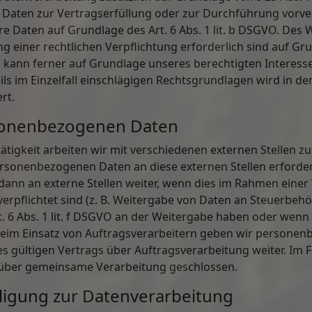
hre Daten zur Vertragserfüllung oder zur Durchführung vor
hre Daten auf Grundlage des Art. 6 Abs. 1 lit. b DSGVO. Des 
g einer rechtlichen Verpflichtung erforderlich sind auf Grund
ann ferner auf Grundlage unseres berechtigten Interesses n
ls im Einzelfall einschlägigen Rechtsgrundlagen wird in d
rt.
sonenbezogenen Daten
igkeit arbeiten wir mit verschiedenen externen Stellen zu
rsonenbezogenen Daten an diese externen Stellen erforder
nn an externe Stellen weiter, wenn dies im Rahmen einer V
 verpflichtet sind (z. B. Weitergabe von Daten an Steuerbeh
t. 6 Abs. 1 lit. f DSGVO an der Weitergabe haben oder wen
Beim Einsatz von Auftragsverarbeitern geben wir persone
s gültigen Vertrags über Auftragsverarbeitung weiter. Im 
 über gemeinsame Verarbeitung geschlossen.
lligung zur Datenverarbeitung