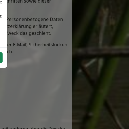
schriften sowie dieser
t
t
en. Personenbezogene Daten
chutzerklärung erläutert,
em Zweck das geschieht.
n per E-Mail) Sicherheitslücken
öglich.
am mit anderen über die Zwecke